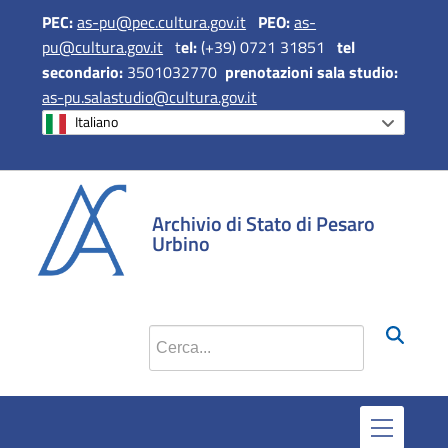
PEC:
as-pu@pec.cultura.gov.it
PEO:
as-
pu@cultura.gov.it
t
el:
(+39) 0721 31851
tel
secondario:
3501032770
prenotazioni sala studio:
as-pu.salastudio@cultura.gov.it
Italiano
si apre in una 
si apre in 
si apr
Archivio di Stato di Pesaro
Urbino
Cerca nel sito